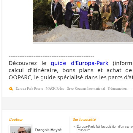
------------------------------------------------
Découvrez le
guide d'Europa-Park
(informa
calcul d'itinéraire, bons plans et achat de 
OOPARC, le guide spécialisé dans les parcs d'at
Europa-Park Resort
-
MACK Rides
-
Great Coasters International
-
Fréquentation
-
-
L'auteur
Sur la société
Europa-Park fait l'acquisition d'un carro
François Mayné
Palladium