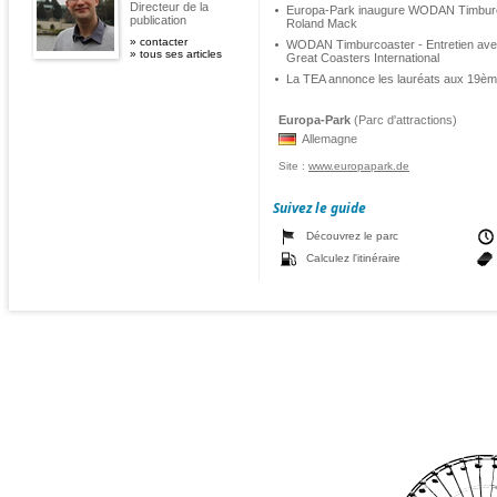
Directeur de la
Europa-Park inaugure WODAN Timburco
publication
Roland Mack
»
contacter
WODAN Timburcoaster - Entretien avec 
»
tous ses articles
Great Coasters International
La TEA annonce les lauréats aux 19è
Europa-Park
(Parc d'attractions)
Allemagne
Site :
www.europapark.de
Suivez le guide
Découvrez le parc
Calculez l'itinéraire