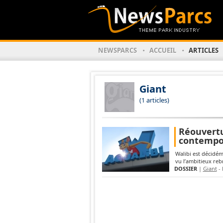
NEWSPARCS
ACCUEIL
ARTICLES
Giant
(1 articles)
Réouvertu
contempor
Walibi est décidém
vu l’ambitieux reb
DOSSIER
|
Giant
- 