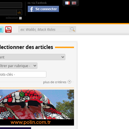
ou via Facebook
mémoriser
ex: Walibi, Mack Rides
lectionner des articles
plus de critères