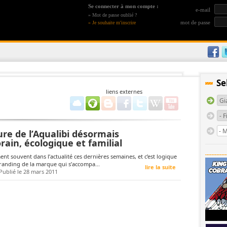
Se connecter à mon compte :
e-mail
»
Mot de passe oublié ?
mot de passe
»
Je souhaite m'inscrire
Se
liens externes
re de l’Aqualibi désormais
ain, écologique et familial
ent souvent dans l’actualité ces dernières semaines, et c’est logique
randing de la marque qui s’accompa...
lire la suite
Publié le 28 mars 2011