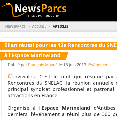
NEWSPARCS
ACCUEIL
ARTICLES
Bilan réussi pour les 13e Rencontres du SN
à l'Espace Marineland
Publié par
François Mayné
le 16 juin 2013,
Événement
.
C
onviviales. C'est le mot qui résume parf
Rencontres du SNELAC, la réunion annuelle
principal syndicat professionnel et patronal 
attractions en France.
Organisé à l'
Espace Marineland
d'Antibes
derniers, l'événement a réuni plus de 300 p