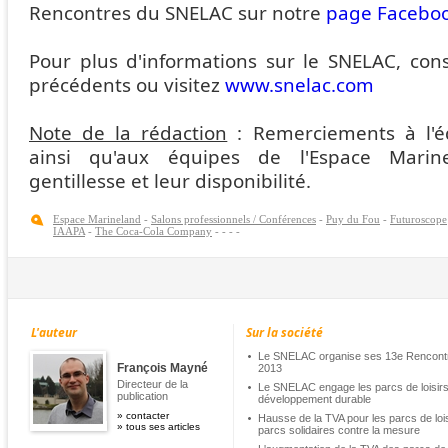
Rencontres du SNELAC sur notre
page Facebo
Pour plus d'informations sur le SNELAC, cons
précédents ou visitez
www.snelac.com
Note de la rédaction
: Remerciements à l'
ainsi qu'aux équipes de l'Espace Marin
gentillesse et leur disponibilité.
Espace Marineland
-
Salons professionnels / Conférences
-
Puy du Fou
-
Futuroscope
IAAPA
-
The Coca-Cola Company
-
-
-
-
L'auteur
Sur la société
Le SNELAC organise ses 13e Rencontre
François Mayné
2013
Directeur de la
Le SNELAC engage les parcs de loisirs
publication
développement durable
»
contacter
Hausse de la TVA pour les parcs de loisi
»
tous ses articles
parcs solidaires contre la mesure