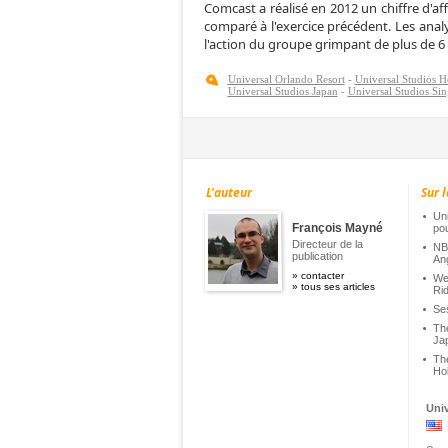
Comcast a réalisé en 2012 un chiffre d'af
comparé à l'exercice précédent. Les analy
l'action du groupe grimpant de plus de 6 
Universal Orlando Resort
-
Universal Studios 
Universal Studios Japan
-
Universal Studios Si
L'auteur
Sur l
Un
François Mayné
pou
Directeur de la
NBC
publication
An
»
contacter
Wet
»
tous ses articles
Ri
Ses
The
Jap
The
Ho
Univ