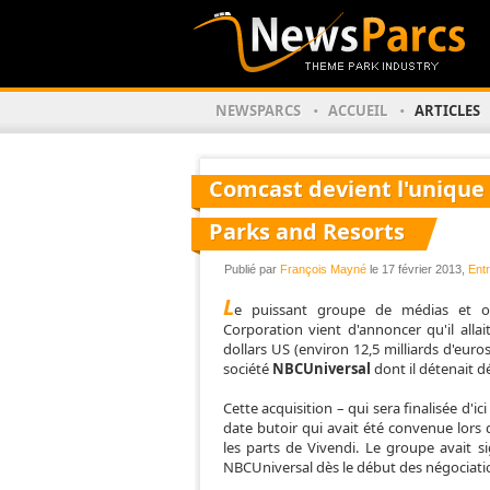
NEWSPARCS
ACCUEIL
ARTICLES
Comcast devient l'unique 
Parks and Resorts
Publié par
François Mayné
le 17 février 2013,
Entr
L
e puissant groupe de médias et o
Corporation vient d'annoncer qu'il alla
dollars US (environ 12,5 milliards d'euro
société
NBCUniversal
dont il détenait d
Cette acquisition – qui sera finalisée d'i
date butoir qui avait été convenue lors
les parts de Vivendi. Le groupe avait si
NBCUniversal dès le début des négociati