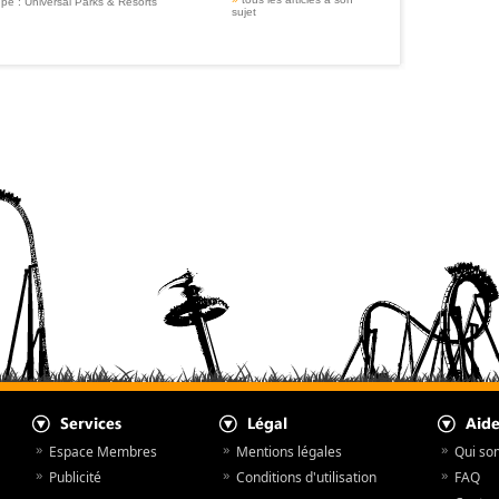
pe :
Universal Parks & Resorts
sujet
Espace Membres
Mentions légales
Qui so
Publicité
Conditions d'utilisation
FAQ