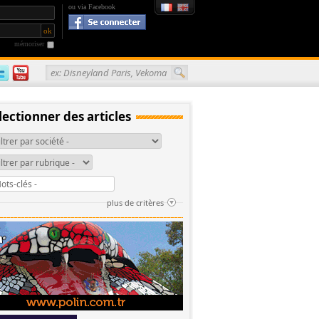
ou via Facebook
mémoriser
ex: Disneyland Paris, Vekoma
lectionner des articles
plus de critères