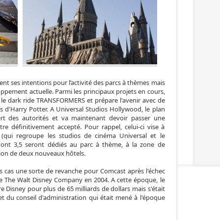
nt ses intentions pour l’activité des parcs à thèmes mais
ppement actuelle. Parmi les principaux projets en cours,
é le dark ride TRANSFORMERS et prépare l'avenir avec de
rs d'Harry Potter. A Universal Studios Hollywood, le plan
 vert des autorités et va maintenant devoir passer une
re définitivement accepté. Pour rappel, celui-ci vise à
(qui regroupe les studios de cinéma Universal et le
 dont 3,5 seront dédiés au parc à thème, à la zone de
tion de deux nouveaux hôtels.
us cas une sorte de revanche pour Comcast après l'échec
e The Walt Disney Company en 2004. A cette époque, le
 Disney pour plus de 65 milliards de dollars mais s'était
et du conseil d'administration qui était mené à l'époque