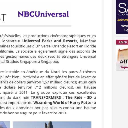
 télévisuelles, les productions cinématographiques et les
 l'opérateur
Universal Parks and Resorts
, lui-même
aines touristiques d'Universal Orlando Resort en Floride
lifornie. La société a également signé des accords de
étés gestionnaires des deux resorts étrangers Universal
sal Studios Singapore à Singapour.
re instable en Amérique du Nord, les parcs à thèmes
utôt bien. L'activité a en effet généré lors de l'exercice
lliards de dollars (environ 1,57 milliard d'euros) et un cash
 dollars (environ 712 millions d'euros), en hausse
omparé à 2011. Le groupe explique ces excellentes
ent du dark ride
TRANSFORMERS : The Ride - 3D
à
 aussi importante du
Wizarding World of Harry Potter
à
 les deux domaines ont par ailleurs connu une hausse
est de bonne augure pour l'exercice 2013.