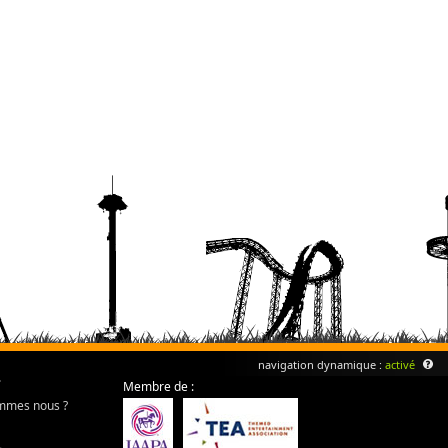
navigation dynamique :
activé
Membre de :
mmes nous ?