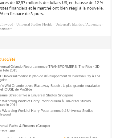
faires de 62,57 milliards de dollars US, en hausse de 12 %
stes financiers et le marché ont bien réagi à la nouvelle,
% en l'espace de 3 jours.
Hollywood
-
Universal Studios Florida
-
Universal's Islands of Adventure
-
ngapore
-
a société
iversal Orlando Resort annonce TRANSFORMERS: The Ride - 3D
r l'été 2013
Universal modifie le plan de développement d'Universal City à Los
geles
'n Wild Orlando ouvre Blastaway Beach : la plus grande installation
deHOUSE de ProSlide
ame Street arrive à Universal Studios Singapore
 Wizarding World of Harry Potter ouvrira à Universal Studios
an fin 2014
 Wizarding World of Harry Potter annoncé à Universal Studios
llywood
ersal Parks & Resorts
(Groupe)
Etats-Unis
»
tous les articles à son