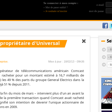
Se connecter à mon compte :
e-mail
»
Mot de passe oublié ?
mot de passe
»
Je souhaite m'inscrire
Se
propriétaire d'Universal
eprise
.
Mise à jour : 18/02/13 - 09h36
pérateur de télécommunications américain Comcast
it racheter pour un montant estimé à 16,7 milliards de
s) les 49 % des parts du groupe General Electrics dans la
éjà 51 % depuis 2011.
ci la fin du mois de mars – intervient plus d'un an avant la
 de la première transaction quand Comcast avait racheté
gnifié son intention de devenir l'unique actionnaire de
ons en 2009.