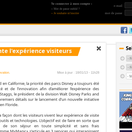
Se connecter à mon compte :
e-mail
»
Mot de passe oublié ?
mot de passe
»
Je souhaite m'inscrire
Se
te l'expérience visiteurs
ovation
.
Mise à jour : 18/01/13 - 11h28
 en Californie, la priorité des parcs Disney a toujours été
té et de l’innovation afin d’améliorer l’expérience des
 Staggs, le président de la division Walt Disney Parks and
remiers détails sur le lancement d’un nouvelle initiative
en Floride.
 façon dont les visiteurs vivent leur expérience de visite
utils et technologies. L’objectif est de faire en sorte que
de son séjour en toute simplicité et sans frais
amme MyMagic+ s’articule en 3 services qui interagissent