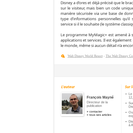
Disney a d’ores et déjà précisé que le b
sur le visiteur, mais bien un code uniqu
manière sécurisée via une base de donn
type d’informations personnelles qu’i
service si il le souhaite (le système classiq
Le programme MyMagic+ est amené à se 
applications et services. Il est égalemen
le monde, même si aucun détail n’a encore
Walt Disney World Resort
-
The Walt Disney C
L'auteur
Sur l
Le 
François Mayné
12,
Directeur de la
Suc
publication
Di
»
contacter
Ouv
»
tous ses articles
exp
Di
à 