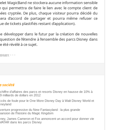
racelet MagicBand ne stockera aucune information sensible
e qui permettra de faire le lien avec le compte client de
ées cryptée. De plus, chaque visiteur pourra décidé du
l sera d’accord de partager et pourra même refuser ce
ue de tickets plastifiés restant d’application).
développer dans le futur par la création de nouvelles
t question de l’étendre à l’ensemble des parcs Disney dans
 été révélé à ce sujet.
ompany
-
-
-
a société
chiffre d'affaires des parcs et resorts Disney en hausse de 10% à
9 milliards de dollars en 2012
cès de foule pour le One More Disney Day à Walt Disney World et
sneyland
erture progressive du New Fantasyland : la plus grande
ansion de l'histoire du Magic Kingdom
sney, James Cameron et Fox annoncent un accord pour donner vie
AVATAR dans les parcs Disney