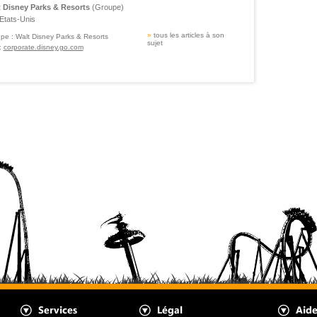
 Disney Parks & Resorts
(Groupe)
Etats-Unis
»
tous les articles à son
pe :
Walt Disney Parks & Resorts
sujet
:
corporate.disney.go.com