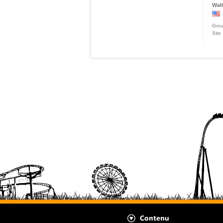
Walt
Grou
Site 