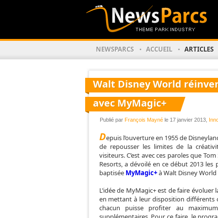
NEWSPARCS
ACCUEIL
ARTICLES
Walt Disney World réinven
avec MyMagic+
Publié par
François Mayné
le 17 janvier 2013,
Inn
D
epuis l’ouverture en 1955 de Disneyland
de repousser les limites de la créativi
visiteurs. C’est avec ces paroles que Tom
Resorts, a dévoilé en ce début 2013 les p
baptisée
MyMagic+
à Walt Disney World 
L’idée de MyMagic+ est de faire évoluer la
en mettant à leur disposition différents o
chacun puisse profiter au maximum 
supplémentaires. Pour ce faire, le progr