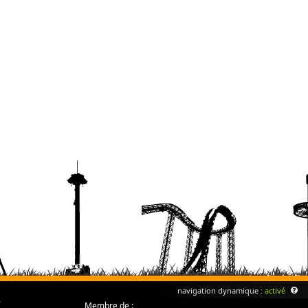
navigation dynamique :
activé
Membre de :