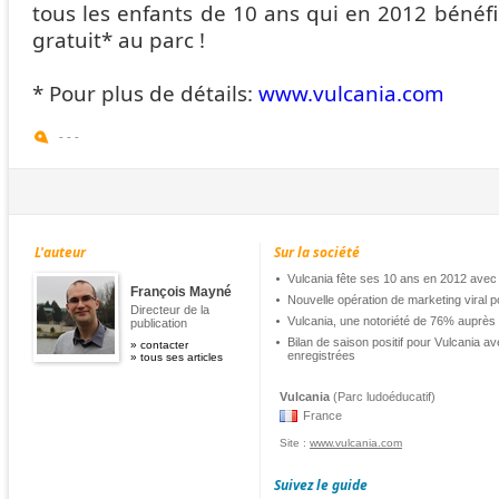
tous les enfants de 10 ans qui en 2012 bénéfi
gratuit* au parc !
* Pour plus de détails:
www.vulcania.com
-
-
-
L'auteur
Sur la société
Vulcania fête ses 10 ans en 2012 avec
François Mayné
Nouvelle opération de marketing viral p
Directeur de la
Vulcania, une notoriété de 76% auprès
publication
Bilan de saison positif pour Vulcania 
»
contacter
enregistrées
»
tous ses articles
Vulcania
(Parc ludoéducatif)
France
Site :
www.vulcania.com
Suivez le guide