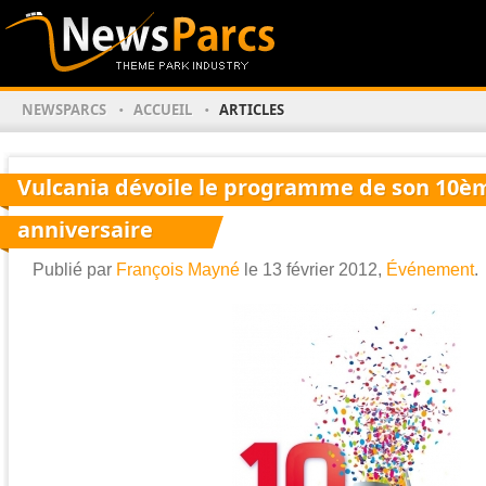
NEWSPARCS
ACCUEIL
ARTICLES
Vulcania dévoile le programme de son 10è
anniversaire
Publié par
François Mayné
le 13 février 2012,
Événement
.